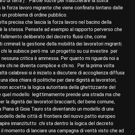
ro di terra ) . Parole vuote per mascherare la solita
à la forza lavoro migrante che viene confinata lontano dalle
 un problema di ordine pubblico.
elta precisa che lascia la forza lavoro nel bacino della
 è la stessa. Pensate ad esempio al rapporto perverso che
 fallimento deliberato del decreto flussi che, come
i criminali la gestione della mobilità dei lavoratori migranti.
chi le subisce però ma un progetto su cui investire per
lo nessuna critica è ammessa. Per quanto mi riguarda noi a
re chi ne diventa complice e chi no. Per la prima volta
ltà calabresi si è iniziato a discutere di accoglienza diffusa
a idea chiara di politiche per dare dignità ai lavoratori,
on accetta la logica autoritaria della ghettizzante del
ie quel modello legittimamente prende una strada ma che
per la dignità dei lavoratori braccianti, del bene comune,
 La Piana di Gioia Tauro sta diventando un modello di una
odello delle città di frontiera del nuovo patto europeo
apire innanzitutto chi sta dentro la logica del decreto
to il momento di lanciare una campagna di verità visto che ad