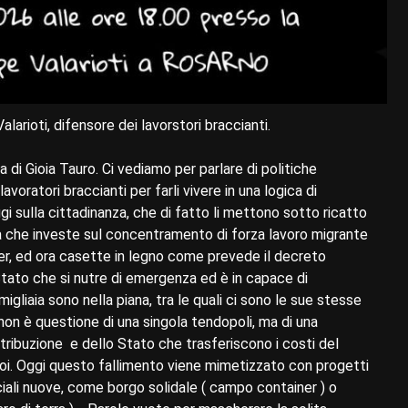
arioti, difensore dei lavorstori braccianti.
di Gioia Tauro. Ci vediamo per parlare di politiche
lavoratori braccianti per farli vivere in una logica di
i sulla cittadinanza, che di fatto li mettono sotto ricatto
 che investe sul concentramento di forza lavoro migrante
ner, ed ora casette in legno come prevede il decreto
tato che si nutre di emergenza ed è in capace di
igliaia sono nella piana, tra le quali ci sono le sue stesse
on è questione di una singola tendopoli, ma di una
stribuzione e dello Stato che trasferiscono i costi del
 noi. Oggi questo fallimento viene mimetizzato con progetti
ciali nuove, come borgo solidale ( campo container ) o