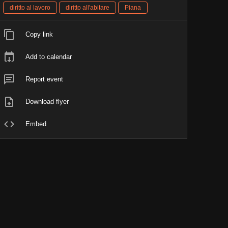
diritto al lavoro
diritto all'abitare
Piana
Copy link
Add to calendar
Report event
Download flyer
Embed