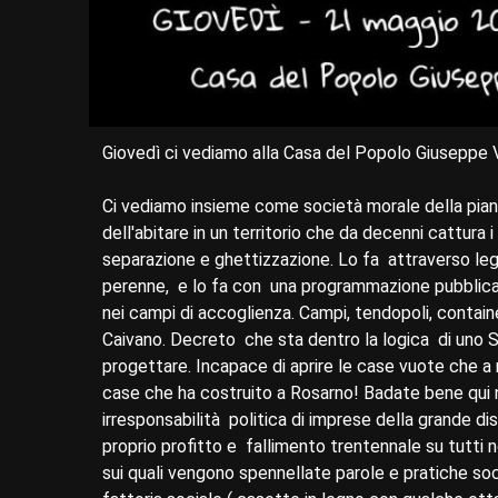
Giovedì ci vediamo alla Casa del Popolo Giuseppe Val
Ci vediamo insieme come società morale della piana 
dell'abitare in un territorio che da decenni cattura i 
separazione e ghettizzazione. Lo fa attraverso legg
perenne, e lo fa con una programmazione pubblica
nei campi di accoglienza. Campi, tendopoli, contai
Caivano. Decreto che sta dentro la logica di uno S
progettare. Incapace di aprire le case vuote che a m
case che ha costruito a Rosarno! Badate bene qui n
irresponsabilità politica di imprese della grande di
proprio profitto e fallimento trentennale su tutti
sui quali vengono spennellate parole e pratiche so