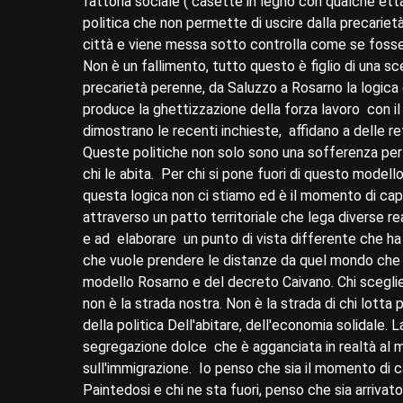
fattoria sociale ( casette in legno con qualche etta
politica che non permette di uscire dalla precariet
città e viene messa sotto controlla come se fosse
Non è un fallimento, tutto questo è figlio di una sc
precarietà perenne, da Saluzzo a Rosarno la logica
produce la ghettizzazione della forza lavoro con il
dimostrano le recenti inchieste, affidano a delle ret
Queste politiche non solo sono una sofferenza per 
chi le abita. Per chi si pone fuori di questo model
questa logica non ci stiamo ed è il momento di capi
attraverso un patto territoriale che lega diverse rea
e ad elaborare un punto di vista differente che ha un
che vuole prendere le distanze da quel mondo che n
modello Rosarno e del decreto Caivano. Chi scegl
non è la strada nostra. Non è la strada di chi lotta 
della politica Dell'abitare, dell'economia solidale.
segregazione dolce che è agganciata in realtà al m
sull'immigrazione. Io penso che sia il momento di c
Paintedosi e chi ne sta fuori, penso che sia arriva