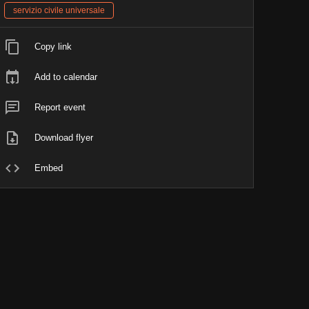
servizio civile universale
Copy link
Add to calendar
Report event
Download flyer
Embed