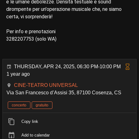
e le umane debolezze. Densità testuale e sound
dirompente per un'operazione musicale che, ne siamo
certǝ, vi sorprenderà!
Per info e prenotazioni
3282207753 (solo WA)
THURSDAY, APR 24, 2025, 06:30 PM-10:00 PM
1 year ago
CINE-TEATRO UNIVERSAL
Via San Francesco d’Assisi 35, 87100 Cosenza, CS
concerto
gratuito
Copy link
Add to calendar