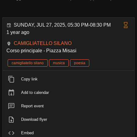
SUNDAY, JUL 27, 2025, 05:30 PM-08:30 PM
1 year ago
CAMIGLIATELLO SILANO
Corso principale - Piazza Misasi
camigliatello silano
musica
poesia
Copy link
Add to calendar
Report event
Download flyer
Embed