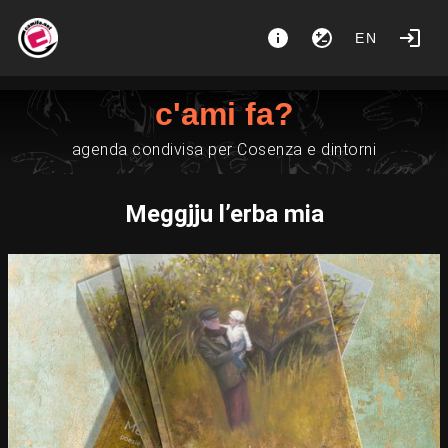
EN
c'ami fa?
agenda condivisa per Cosenza e dintorni
Meggjju l’erba mia