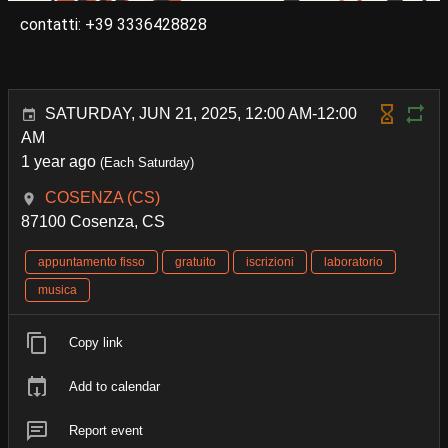
contatti: +39 3336428828
SATURDAY, JUN 21, 2025, 12:00 AM-12:00
AM
1 year ago
(Each Saturday)
COSENZA (CS)
87100 Cosenza, CS
appuntamento fisso
gratuito
iscrizioni
laboratorio
musica
Copy link
Add to calendar
Report event