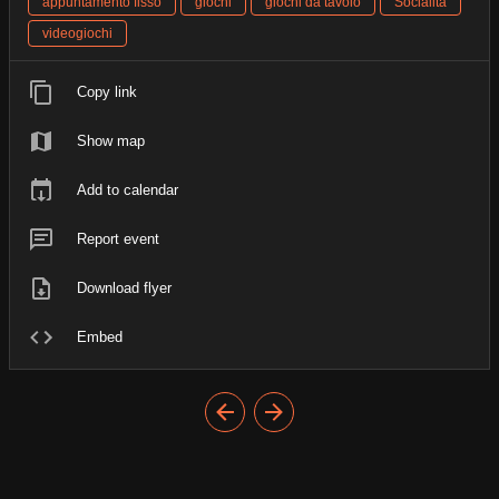
appuntamento fisso
giochi
giochi da tavolo
Socialità
videogiochi
Copy link
Show map
Add to calendar
Report event
Download flyer
Embed