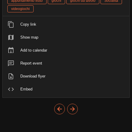
appuntamento fisso
giochi
giochi da tavolo
Socialità
videogiochi
Copy link
Show map
Add to calendar
Report event
Download flyer
Embed