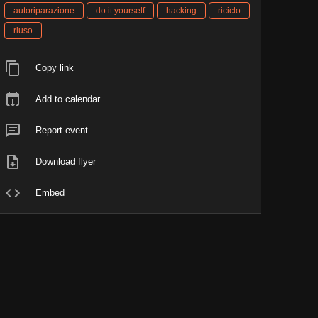
autoriparazione
do it yourself
hacking
riciclo
riuso
Copy link
Add to calendar
Report event
Download flyer
Embed