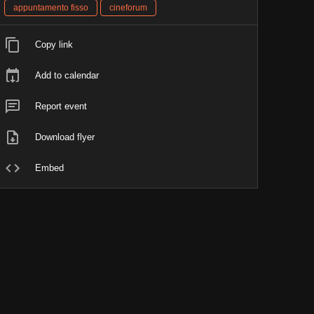
appuntamento fisso
cineforum
Copy link
Add to calendar
Report event
Download flyer
Embed