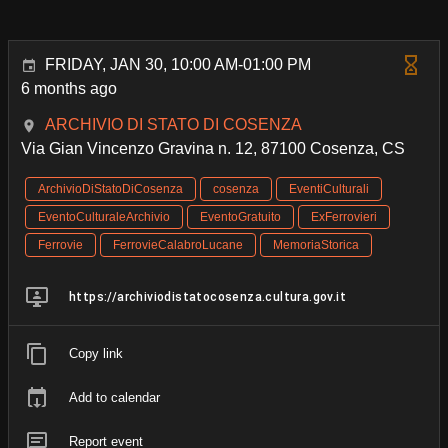
FRIDAY, JAN 30, 10:00 AM-01:00 PM
6 months ago
ARCHIVIO DI STATO DI COSENZA
Via Gian Vincenzo Gravina n. 12, 87100 Cosenza, CS
ArchivioDiStatoDiCosenza
cosenza
EventiCulturali
EventoCulturaleArchivio
EventoGratuito
ExFerrovieri
Ferrovie
FerrovieCalabroLucane
MemoriaStorica
https://archiviodistatocosenza.cultura.gov.it
Copy link
Add to calendar
Report event