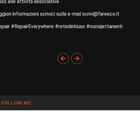
o alle attività associative.
ggiori informazioni scrivici sulla e-mail scrivi@fareeco.it
epair #RepairEverywhere #retedelriuso #nonsijettanenti
FOLLOW ME