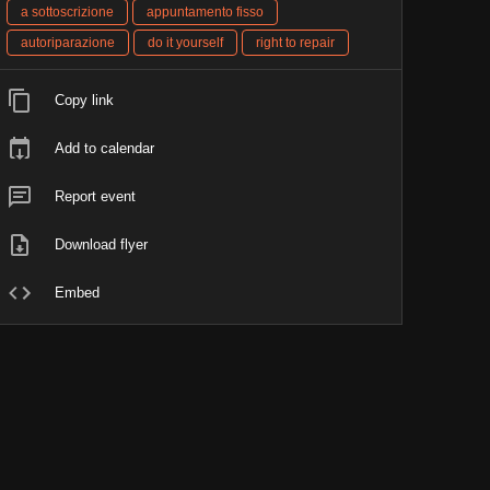
a sottoscrizione
appuntamento fisso
autoriparazione
do it yourself
right to repair
Copy link
Add to calendar
Report event
Download flyer
Embed