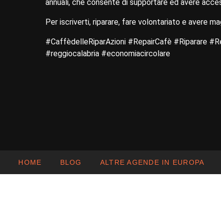
annuali, che consente di supportare ed avere access
Per iscriverti, riparare, fare volontariato e avere ma
#CaffèdelleRiparAzioni #RepairCafè #Riparare #R
#reggiocalabria #economiacircolare
HOME
BLOG
ALTRE AGENDE IN EUROPA