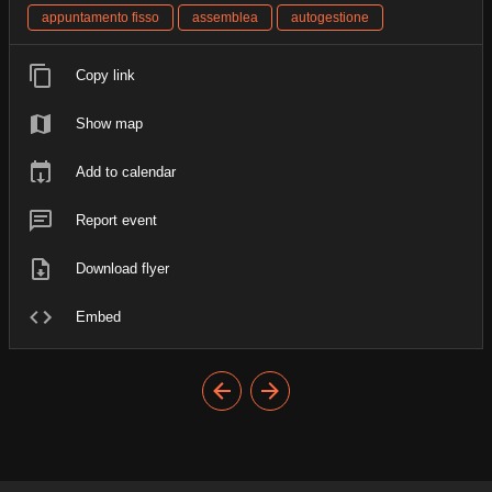
appuntamento fisso
assemblea
autogestione
Copy link
Show map
Add to calendar
Report event
Download flyer
Embed