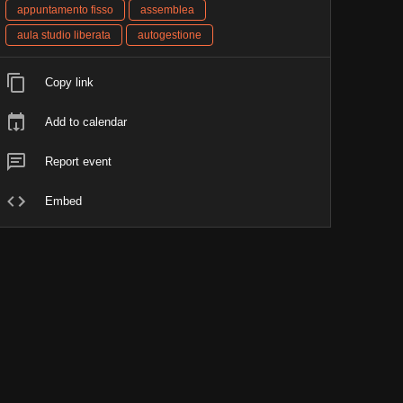
appuntamento fisso
assemblea
aula studio liberata
autogestione
Copy link
Add to calendar
Report event
Embed