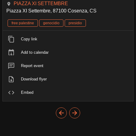
PIAZZA XI SETTEMBRE
Piazza XI Settembre, 87100 Cosenza, CS
free palestine
genocidio
presidio
Copy link
Add to calendar
Report event
Download flyer
Embed